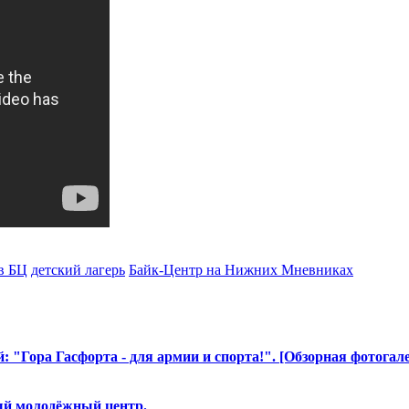
 в БЦ
детский лагерь
Байк-Центр на Нижних Мневниках
ра Гасфорта - для армии и спорта!". [Обзорная фотогале
ый молодёжный центр.