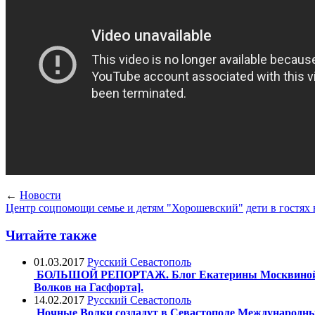
←
Новости
Центр соцпомощи семье и детям "Хорошевский"
дети в гостях
Читайте также
01.03.2017
Русский Севастополь
БОЛЬШОЙ РЕПОРТАЖ. Блог Екатерины Москвиной: "Го
Волков на Гасфорта].
14.02.2017
Русский Севастополь
Ночные Волки создадут в Севастополе Международн