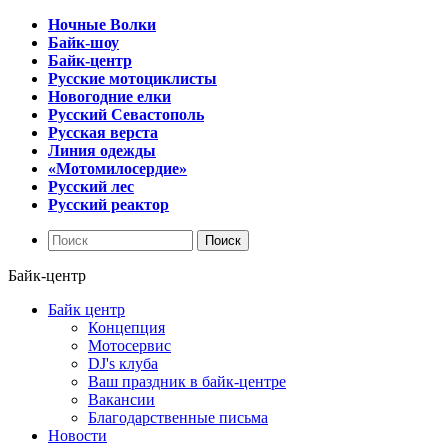
Ночные Волки
Байк-шоу
Байк-центр
Русские мотоциклисты
Новогодние елки
Русский Севастополь
Русская верста
Линия одежды
«Мотомилосердие»
Русский лес
Русский реактор
Байк-центр
Байк центр
Концепция
Мотосервис
DJ's клуба
Ваш праздник в байк-центре
Вакансии
Благодарственные письма
Новости