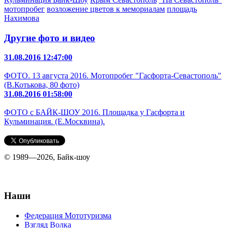
мотопробег
возложение цветов к мемориалам
площадь
Нахимова
Другие фото и видео
31.08.2016 12:47:00
ФОТО. 13 августа 2016. Мотопробег "Гасфорта-Севастополь"
(В.Котькова, 80 фото)
31.08.2016 01:58:00
ФОТО с БАЙК-ШОУ 2016. Площадка у Гасфорта и
Кульминация. (Е.Москвина).
© 1989—2026, Байк-шоу
Наши
Федерация Мототуризма
Взгляд Волка