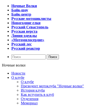
Ночные Волки
Байк-шоу
Байк-центр
Русские мотоциклисты
Новогодние елки
Русский Севастополь
Русская верста
Линия одежды
«Мотомилосердие»
Русский лес
Русский реактор
Ночные волки
Новости
О клубе
О клубе
Президент мотоклуба "Ночные волки"
История клуба
Как вступить в клуб
Отделения
Мемориал