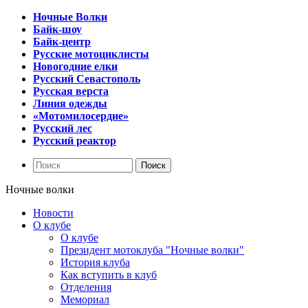
Ночные Волки
Байк-шоу
Байк-центр
Русские мотоциклисты
Новогодние елки
Русский Севастополь
Русская верста
Линия одежды
«Мотомилосердие»
Русский лес
Русский реактор
Ночные волки
Новости
О клубе
О клубе
Президент мотоклуба "Ночные волки"
История клуба
Как вступить в клуб
Отделения
Мемориал