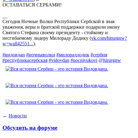
ОСТАВАТЬСЯ СЕРБАМИ!
__
Сегодня Ночные Волки Республики Сербской в знак
уважения, веры и братской поддержки подарили икону
Святого Стефана своему президенту - стойкому и
несгибаемому лидеру Милораду Додику (
vk.com/hirurgnw?
w=wall42551...
).
#видовдан
#ночныволки
#милораддодик
#сербия
#республикасербская
#vidovdan
#nocnivukovi
@hirurgnw
←
Новости
Обсудить на форуме