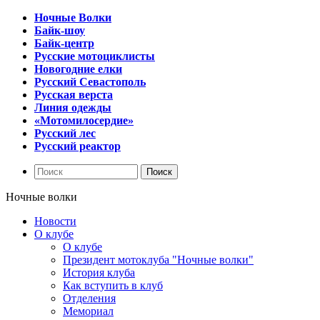
Ночные Волки
Байк-шоу
Байк-центр
Русские мотоциклисты
Новогодние елки
Русский Севастополь
Русская верста
Линия одежды
«Мотомилосердие»
Русский лес
Русский реактор
Ночные волки
Новости
О клубе
О клубе
Президент мотоклуба "Ночные волки"
История клуба
Как вступить в клуб
Отделения
Мемориал