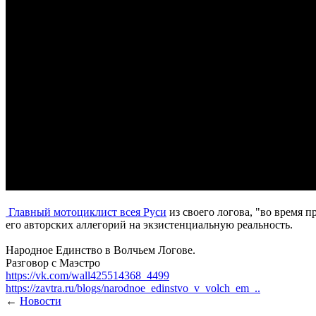
Главный мотоциклист всея Руси
из своего логова, "во время
его авторских аллегорий на экзистенциальную реальность.
Народное Единство в Волчьем Логове.
Разговор с Маэстро
https://vk.com/wall425514368_4499
https://zavtra.ru/blogs/narodnoe_edinstvo_v_volch_em_..
←
Новости