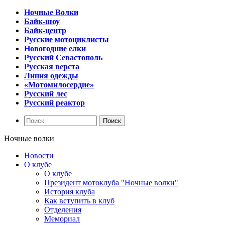
Ночные Волки
Байк-шоу
Байк-центр
Русские мотоциклисты
Новогодние елки
Русский Севастополь
Русская верста
Линия одежды
«Мотомилосердие»
Русский лес
Русский реактор
Ночные волки
Новости
О клубе
О клубе
Президент мотоклуба "Ночные волки"
История клуба
Как вступить в клуб
Отделения
Мемориал