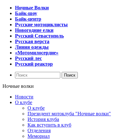
Ночные Волки
Байк-шоу
Байк-центр
Русские мотоциклисты
Новогодние елки
Русский Севастополь
Русская верста
Линия одежды
«Мотомилосердие»
Русский лес
Русский реактор
Ночные волки
Новости
О клубе
О клубе
Президент мотоклуба "Ночные волки"
История клуба
Как вступить в клуб
Отделения
Мемориал