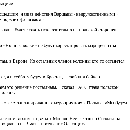
рации».
зошедшим, назвав действия Варшавы «недружественными».
в борьбе с фашизмом».
шавы будет лежать исключительно на польской стороне», –
о «Ночные волки» не будут корректировать маршрут из-за
ам, в Европе. Из остальных членов колонны кто-то останется
, а в субботу будем в Бресте», – сообщил байкер.
ем это решение постыдным, – сказал ТАСС глава польской
волки».
ь во всех запланированных мероприятиях в Польше. «Мы будем
шаве они возложат цветы к Могиле Неизвестного Солдата на
роцлав, а на 3 мая – посещение Освенцима.