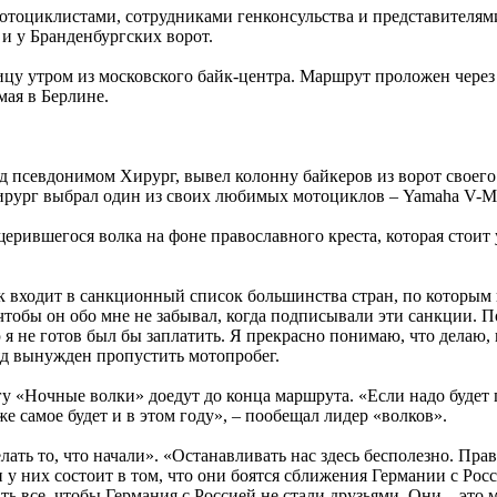
отоциклистами, сотрудниками генконсульства и представителям
и у Бранденбургских ворот.
цу утром из московского байк-центра. Маршрут проложен через
мая в Берлине.
 псевдонимом Хирург, вывел колонну байкеров из ворот своего
ирург выбрал один из своих любимых мотоциклов – Yamaha V-Max
рившегося волка на фоне православного креста, которая стоит 
к входит в санкционный список большинства стран, по которым 
чтобы он обо мне не забывал, когда подписывали эти санкции. По
ую я не готов был бы заплатить. Я прекрасно понимаю, что делаю,
ряд вынужден пропустить мотопробег.
у «Ночные волки» доедут до конца маршрута. «Если надо будет 
е самое будет и в этом году», – пообещал лидер «волков».
ать то, что начали». «Останавливать нас здесь бесполезно. Правд
у них состоит в том, что они боятся сближения Германии с Рос
ь все, чтобы Германия с Россией не стали друзьями. Они – это м