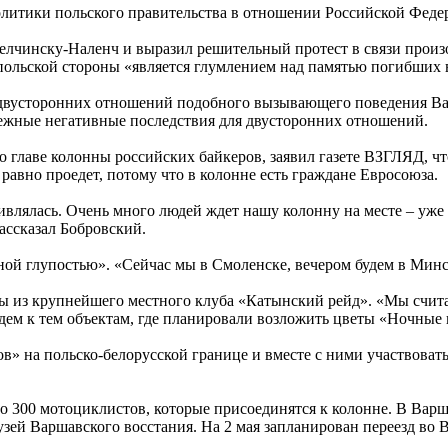
олитики польского правительства в отношении Российской Феде
елчинску-Наленч и выразил решительный протест в связи прои
польской стороны «является глумлением над памятью погибших 
 двусторонних отношений подобного вызывающего поведения Вар
бежные негативные последствия для двусторонних отношений.
 главе колонны российских байкеров, заявил газете ВЗГЛЯД, чт
 равно проедет, потому что в колонне есть граждане Евросоюза.
влялась. Очень много людей ждет нашу колонну на месте – уже т
рассказал Бобровский.
ной глупостью». «Сейчас мы в Смоленске, вечером будем в Минске
ы из крупнейшего местного клуба «Катынский рейд». «Мы счита
дем к тем объектам, где планировали возложить цветы «Ночные 
» на польско-белорусской границе и вместе с ними участвоват
ло 300 мотоциклистов, которые присоединятся к колонне. В Вар
ей Варшавского восстания. На 2 мая запланирован переезд во В