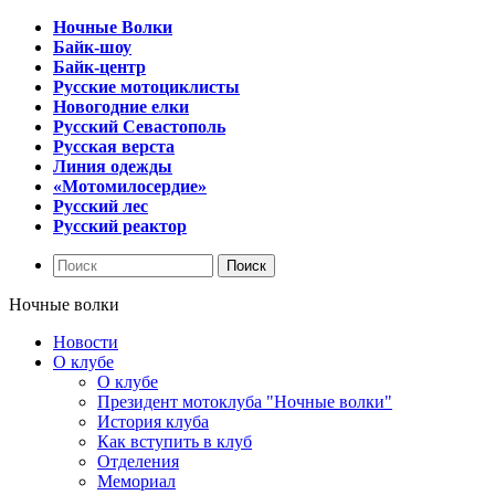
Ночные Волки
Байк-шоу
Байк-центр
Русские мотоциклисты
Новогодние елки
Русский Севастополь
Русская верста
Линия одежды
«Мотомилосердие»
Русский лес
Русский реактор
Ночные волки
Новости
О клубе
О клубе
Президент мотоклуба "Ночные волки"
История клуба
Как вступить в клуб
Отделения
Мемориал