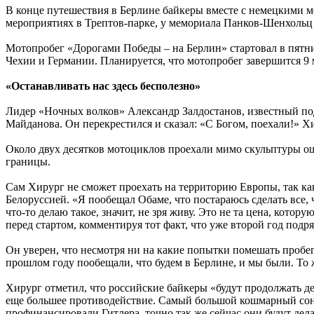
В конце путешествия в Берлине байкеры вместе с немецкими м
мероприятиях в Трептов-парке, у мемориала Панков-Шенхольц 
Мотопробег «Дорогами Победы – на Берлин» стартовал в пятни
Чехии и Германии. Планируется, что мотопробег завершится 9 
«Останавливать нас здесь бесполезно»
Лидер «Ночных волков» Александр Залдостанов, известный под
Майданова. Он перекрестился и сказал: «С Богом, поехали!» Х
Около двух десятков мотоциклов проехали мимо скульптуры още
границы.
Сам Хирург не сможет проехать на территорию Европы, так ка
Белоруссией. «Я пообещал Обаме, что постараюсь сделать все, 
что-то делаю такое, значит, не зря живу. Это не та цена, котор
перед стартом, комментируя тот факт, что уже второй год под
Он уверен, что несмотря ни на какие попытки помешать пробег
прошлом году пообещали, что будем в Берлине, и мы были. То ж
Хирург отметил, что российские байкеры «будут продолжать дел
еще большее противодействие. Самый большой кошмарный сон 
профинансировали Гитлера, точно так же сейчас они будут делат