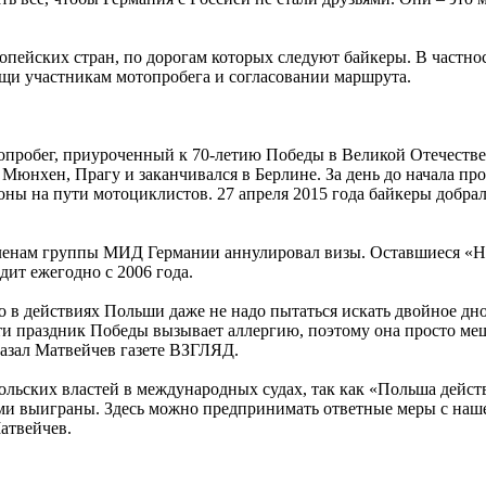
ейских стран, по дорогам которых следуют байкеры. В частнос
и участникам мотопробега и согласовании маршрута.
робег, приуроченный к 70-летию Победы в Великой Отечествен
, Мюнхен, Прагу и заканчивался в Берлине. За день до начала пр
ны на пути мотоциклистов. 27 апреля 2015 года байкеры добрал
членам группы МИД Германии аннулировал визы. Оставшиеся «Н
ит ежегодно с 2006 года.
 действиях Польши даже не надо пытаться искать двойное дно,
ти праздник Победы вызывает аллергию, поэтому она просто ме
азал Матвейчев газете ВЗГЛЯД.
ольских властей в международных судах, так как «Польша действ
ми выиграны. Здесь можно предпринимать ответные меры с нашей
атвейчев.