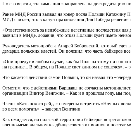
По его версии, эта кампания «направлена на дискредитацию п
Ранее МИД России вызвал на ковер посла Польши Катажину П
МИД считает, что в канун празднования Дня Победы решение 
«Ответственность за неизбежные негативные последствия для
заявили в МИДе, добавив, что отказ Польши будет иметь неиз
Руководитель мотопробега Андрей Бобровский, который едет во
демарша польских властей. Он пояснил, что часть байкеров все
«Они проедут в любом случае, как бы Польша этому ни сопроти
на границе... В общем, на Польше свет клином не сошелся», – 
Что касается действий самой Польши, то он назвал это «очеред
Отметим, что с действиями Варшавы не согласны мотоциклист
организации Виктор Венгжин. – Как и в прошлом году, мы пое
Члены «Катынского рейда» намерены встретить «Ночных волков
во всем помогать», – заверил Венгжин.
Как ожидается, на польской территории байкеров встретят око
военно-мемориальном кладбище советских воинов и посетят муз