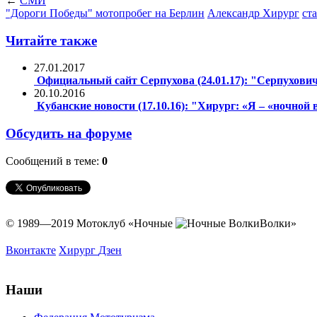
←
СМИ
"Дороги Победы" мотопробег на Берлин
Александр Хирург
ст
Читайте также
27.01.2017
Официальный сайт Серпухова (24.01.17): "Серпухови
20.10.2016
Кубанские новости (17.10.16): "Хирург: «Я – «ночной в
Обсудить на форуме
Сообщений в теме:
0
© 1989—2019 Мотоклуб
«Ночные
Волки»
Вконтакте
Хирург
Дзен
Наши