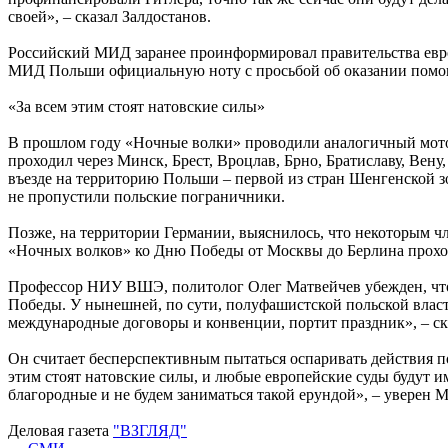
своей», – сказал Залдостанов.
Российский МИД заранее проинформировал правительства европ
МИД Польши официальную ноту с просьбой об оказании помощ
«За всем этим стоят натовские силы»
В прошлом году «Ночные волки» проводили аналогичный мотоп
проходил через Минск, Брест, Вроцлав, Брно, Братиславу, Вену
въезде на территорию Польши – первой из стран Шенгенской зо
не пропустили польские пограничники.
Позже, на территории Германии, выяснилось, что некоторым 
«Ночных волков» ко Дню Победы от Москвы до Берлина проход
Профессор НИУ ВШЭ, политолог Олег Матвейчев убежден, что в
Победы. У нынешней, по сути, полуфашистской польской влас
международные договоры и конвенции, портит праздник», – ск
Он считает бесперспективным пытаться оспаривать действия п
этим стоят натовские силы, и любые европейские суды будут и
благородные и не будем заниматься такой ерундой», – уверен М
Деловая газета
"ВЗГЛЯД"