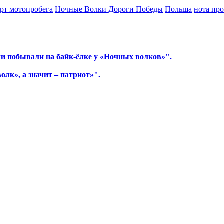
арт мотопробега
Ночные Волки Дороги Победы
Польша
нота про
чи побывали на байк-ёлке у «Ночных волков»".
олк», а значит – патриот»".