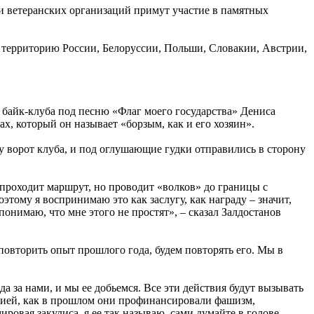
и ветеранских организаций примут участие в памятных
 территорию России, Белоруссии, Польши, Словакии, Австрии,
 байк-клуба под песню «Флаг моего государства» Дениса
, который он называет «борзым, как и его хозяин».
у ворот клуба, и под оглушающие гудки отправились в сторону
проходит маршрут, но проводит «волков» до границы с
этому я воспринимаю это как заслугу, как награду – значит,
 понимаю, что мне этого не простят», – сказал Залдостанов
повторить опыт прошлого года, будем повторять его. Мы в
а за нами, и мы ее добьемся. Все эти действия будут вызывать
сией, как в прошлом они профинансировали фашизм,
ировая закулиса, я ее так называю, сами думайте в голове