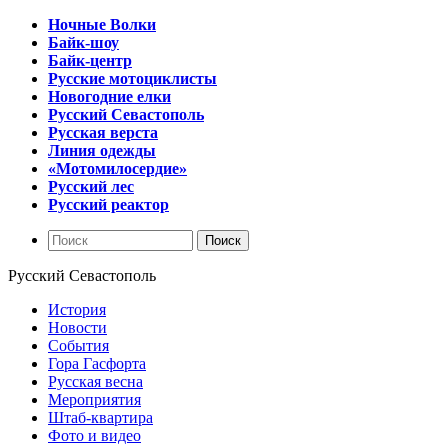
Ночные Волки
Байк-шоу
Байк-центр
Русские мотоциклисты
Новогодние елки
Русский Севастополь
Русская верста
Линия одежды
«Мотомилосердие»
Русский лес
Русский реактор
Русский Севастополь
История
Новости
События
Гора Гасфорта
Русская весна
Мероприятия
Штаб-квартира
Фото и видео