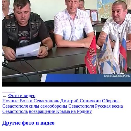
←
Фото и видео
Ночные Волки Севастополь
Дмитрий Синичкин
Оборона
Севастополя
силы самообороны Севастополя
Русская весна
Севастополь
возвращение Крыма на Родину
Другие фото и видео