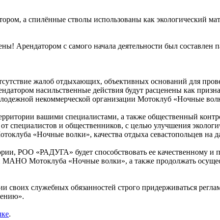
ором, а спилённые стволы использованы как экологический мат
ены! Арендатором с самого начала деятельности был составлен 
сутствие жалоб отдыхающих, объективных оснований для прове
ендатором насильственные действия будут расценены как призн
Молодежной некоммерческой организации Мотоклуб «Ночные вол
р территории вашими специалистами, а также общественный кон
 специалистов и общественников, с целью улучшения экологиче
токлуба «Ночные волки», качества отдыха севастопольцев на д
ории, РОО «РАДУГА» будет способствовать ее качественному и 
и МАНО Мотоклуба «Ночные волки», а также продолжать осуще
своих служебных обязанностей строго придерживаться регламе
лению».
лке
.