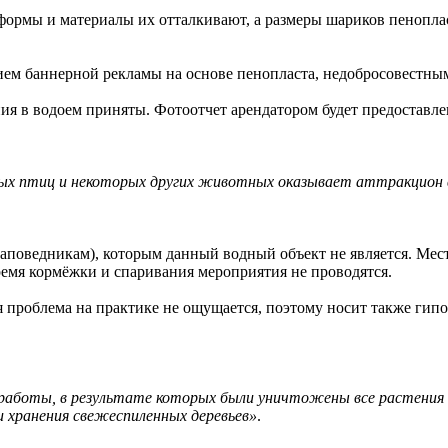
формы и материалы их отталкивают, а размеры шариков пеноплас
ем баннерной рекламы на основе пенопласта, недобросовестным
ния в водоем приняты. Фотоотчет арендатором будет предост
ных птиц и некоторых других животных оказывает аттракцион 
поведникам), которым данный водный объект не является. Мест
ремя кормёжки и спаривания мероприятия не проводятся.
я проблема на практике не ощущается, поэтому носит также гип
 работы, в результате которых были уничтожены все растения
ки хранения свежеспиленных деревьев»
.