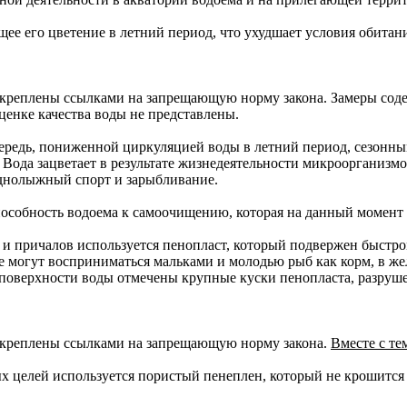
 его цветение в летний период, что ухудшает условия обитани
креплены ссылками на запрещающую норму закона. Замеры содер
ценке качества воды не представлены.
 очередь, пониженной циркуляцией воды в летний период, сезо
Вода зацветает в результате жизнедеятельности микроорганизмо
однолыжный спорт и зарыбливание.
способность водоема к самоочищению, которая на данный момент 
в и причалов используется пенопласт, который подвержен быстр
 могут восприниматься мальками и молодью рыб как корм, в жел
 поверхности воды отмечены крупные куски пенопласта, разруш
одкреплены ссылками на запрещающую норму закона.
Вместе с те
х целей используется пористый пенеплен, который не крошится 