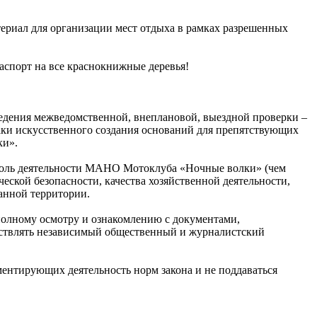
ериал для организации мест отдыха в рамках разрешенных
паспорт на все краснокнижные деревья!
дения межведомственной, внеплановой, выездной проверки –
аки искусственного создания оснований для препятствующих
ки».
троль деятельности МАНО Мотоклуба «Ночные волки» (чем
ской безопасности, качества хозяйственной деятельности,
анной территории.
полному осмотру и ознакомлению с документами,
ствлять независимый общественный и журналистский
нтирующих деятельность норм закона и не поддаваться