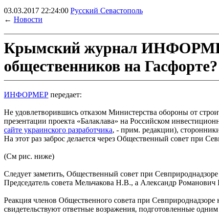
03.03.2017 22:24:00
Русский Севастополь
←
Новости
Крымский журнал ИНФОРМЕР:
общественников на Гасфорте?
ИНФОРМЕР
передает:
Не удовлетворившись отказом Министерства обороны от строи
презентации проекта «Балаклава» на Российском инвестицио
сайте украинского разработчика
, - прим. редакции), сторонни
На этот раз заброс делается через Общественный совет при Се
(См рис. ниже)
Следует заметить, Общественный совет при Севприроднадзоре
Председатель совета Мельчакова Н.В., а Александр Романович 
Реакция членов Общественного совета при Севприроднадзоре н
свидетельствуют ответные возражения, подготовленные одним