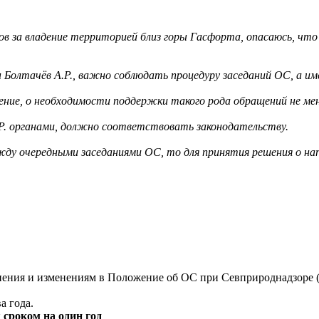
в за владение территорией близ горы Гасфорта, опасаюсь, ч
 Болтачёв А.Р., важно соблюдать процедуру заседаний ОС, а им
ие, о необходимости поддержки такого рода обращений не мене
Р. органами, должно соответствовать законодательству.
ежду очередными заседаниями ОС, то для принятия решения о 
ения и изменениям в Положение об ОС при Севприроднадзоре (з
а года.
 сроком на один год