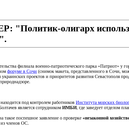
 "Политик-олигарх использу
".
тельства филиала военно-патриотического парка «Патриот» у г
нном
форуме в Сочи
(снимок макета, представленного в Сочи, мо
ки украинских проектов и приоритетов развития Севастополя про
вприроднадзоре.
 находится под контролем работников
Института морских биоло
Болтачев является сотрудником
ИМБИ
, где заведует отделом пла
а такое поспешное заявление о проверке
«незаконной хозяйств
 из членов ОС.