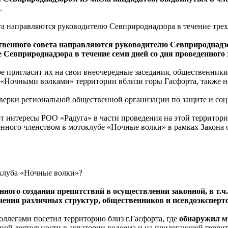
.
а направляются руководителю Севприроднадзора в течение трех 
твенного совета направляются руководителю Севприроднадзор
Севприроднадзора в течение семи дней со дня проведенного 
ре пригласит их на свои внеочередные заседания, общественн
й «Ночными волками» территории вблизи горы Гасфорта, также 
рки региональной общественной организации по защите и соци
ют интересы РОО «Радуга» в части проведения на этой территор
енного членством в мотоклубе «Ночные волки» в рамках Закона 
оклуба «Ночные волки»?
нного создания препятствий в осуществлении законной, в т
чения различных структур, общественников и псевдоэксперт
коллегами посетил территорию близ г.Гасфорта, где
обнаружил м
нной деятельности в акватории водоема и на прилегающей террит