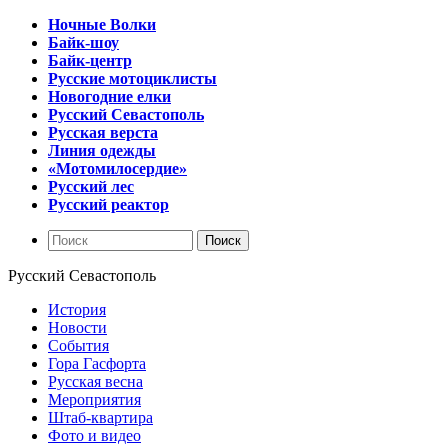
Ночные Волки
Байк-шоу
Байк-центр
Русские мотоциклисты
Новогодние елки
Русский Севастополь
Русская верста
Линия одежды
«Мотомилосердие»
Русский лес
Русский реактор
Русский Севастополь
История
Новости
События
Гора Гасфорта
Русская весна
Мероприятия
Штаб-квартира
Фото и видео