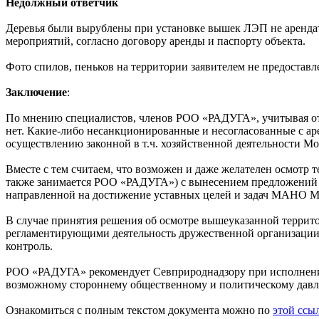
Недолжный ответчик
Деревья были вырублены при установке вышек ЛЭП не арендат
мероприятий, согласно договору аренды и паспорту объекта.
Фото спилов, пеньков на территории заявителем не предоставл
Заключение
:
По мнению специалистов, членов РОО «РАДУГА», учитывая от
нет. Какие-либо несанкционированные и несогласованные с ар
осуществлению законной в т.ч. хозяйственной деятельности 
Вместе с тем считаем, что возможен и даже желателен осмот
также занимается РОО «РАДУГА») с вынесением предложений от
направленной на достижение уставных целей и задач МАНО Мо
В случае принятия решения об осмотре вышеуказанной террит
регламентирующими деятельность дружественной организаци
контроль.
РОО «РАДУГА» рекомендует Севприроднадзору при исполнении 
возможному стороннему общественному и политическому дав
Ознакомиться с полным текстом документа можно по
этой ссы