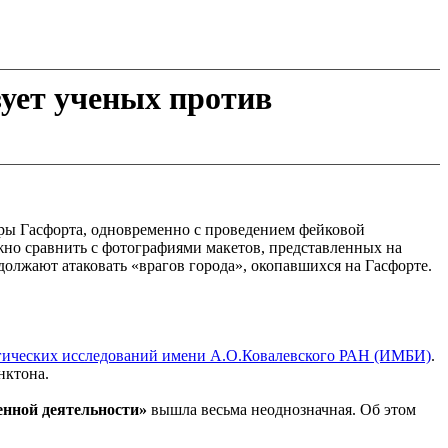
ет ученых против
оры Гасфорта, одновременно с проведением фейковой
жно сравнить с фотографиями макетов, представленных на
должают атаковать «врагов города», окопавшихся на Гасфорте.
гических исследований имени А.О.Ковалевского РАН (ИМБИ)
.
нктона.
енной деятельности»
вышла весьма неоднозначная. Об этом